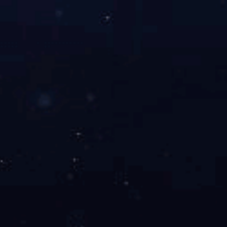
附件：第二届全国工程监理行业知识竞赛参赛人员报名表（广西赛区）.xlsx
上一篇：
[转]住房城乡建设部关于印发2024年 工程建设规范标准编制及相关
下一篇：
叫停税返后，招商引资怎么给扶持资金？30种方法
乐
Cop