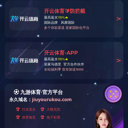
企业荣誉
乐
组织架构
乐动体
府-南宁，公
媒体报道
南宁二中和
理甲级、市
路工程监理
管理等。
公司实
级建造师、
高优质高效
索创新发展新
安全事故的
公司业
司。公司秉