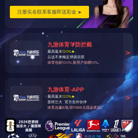
乐
Cop