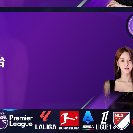
看不清?
 2024www.curatorscamera.com All Rights Reserved 乐动体育（中国）
app登录入口
|
九游在线登录官网
|
LD体育官网
|
九游网·官方端网站登录入口
|
米兰官