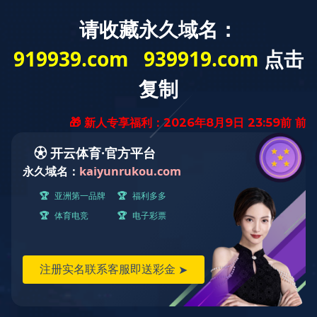
首 
乐动体育（中国）首页官方网站
>> 返回
热烈庆祝乐动体育（中国）乐动体育（中