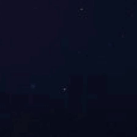
▲ 表彰先进、树立典范——上图1为
南宁市建设监理协会党
回顾过去，我们豪情满怀。展望未来，我们信心百倍。明天，我们
心协力地共创美好的未来。
再次向二十年来始终给予洋城公司关心、支持、付出的各位同仁和