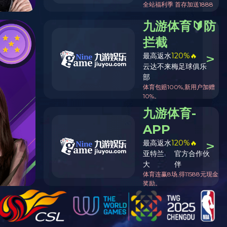
幸福感，2023年3月8日，由公司行政人力中心组织开
貌，增强职工凝聚力、幸福感，2023年3月8
理等带领部分男职工到场参与活动。本次比赛，公
拼搏与配合，展现了我司女职工青春洋溢、活力四