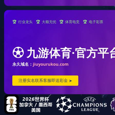
阳春三月，春暖花开，为庆祝“三八”妇女节，丰富职工精
展全体女职工为主体的三八妇女节趣味运动会。
阳春三月，春暖花开，为庆祝“三八”妇女节，丰
日，由公司行政人力中心组织开展全体女职工为主
本次趣味运动会以“时代女性，风采飞扬”为主题
司的女职工分为四个团队，每队均由一名男队员担
射的运动风采，体现了现代女性能顶半边天的霸气