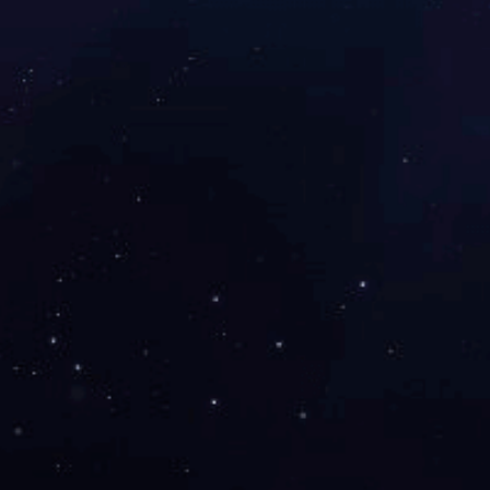
活动当中，公司法人代表、总经理、副总经理均
年年人依旧，永远年轻幸福！
上一篇：
洋城公司召开2023年机关工作布置会
下一篇：
齐心协力，共植希望 | 乐动体育（中国）乐动体