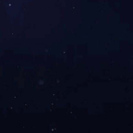
到场送来了节日的问候，并给每一位女职工发放了节日礼金，在此，我
育（中国）首页官方网站官方网站植树节活动
乐动体育（中国）首页官方网站
关于我们
信息披露
Copyright © 2008- 2024www.curatorscamera.com All Rig