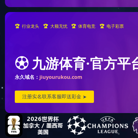
第二批农村义务教育校舍安全保障长效机制补助资金项目
一、采购项目名称及编号：
南宁高新区
2025年第
二、成交信息：
A分标：
1.成交供应商名称：南宁市相思湖资产管理有限公司
2.成交供应商地址：
南宁市相思湖东路
28号
3.成交价：下浮3.10%
4.工期：60日历天。
5.质量要求：达到国家施工验收规范合格标准。
B分标：
1. 成交供应商名称：南宁市相思湖资产管理有限公司
2.成交供应商地址：
南宁市相思湖东路
28号
3.成交价：下浮3.30%
4.工期：60日历天。
5.质量要求：达到国家施工验收规范合格标准。
三、公告媒体
：
广西壮族自治区招标投标公共服务平台（
http://