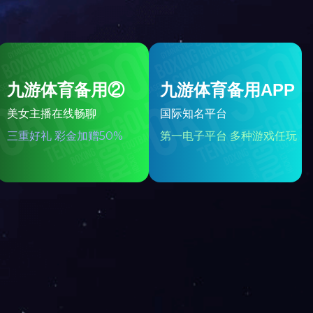
设集团有限公司
或受托代理机构乐动体育（中国）乐动体育