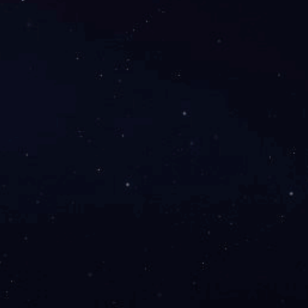
(编辑：admin)
成交结果公告
收藏
打印
招贤纳士
联系我们
hts Reserved 乐动体育（中国）乐动体育（中国）首页官方网站官方网站
方网页版
|
mk体育平台
|
九游官方网站
|