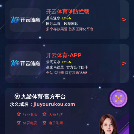
三、公告媒体
：
中国采购与招标网（
www.chinabidding.com.
网站（/）。
四、磋商日期：
2025年11月24日
评审地点：
乐动体育（中国）乐动体育（中国）首页官方网站官方网站
磋商小组成员名单：李厚良、李黎、赵金华
五、成交信息：
1.成交供应商名称：广西纵横建设工程有限公司
2.成交供应商地址：
钦州市民安南六巷
2号
3.成交价：286198.55 元
4.
项目经理
：韦光逞；身份证号码：
4501********0017
；注册证号：桂
2
六、联系事项：
1.采购人：
南宁市第三职业技术学校
地址：
南宁市望州路北二里
14号
项目联系人：吴老师
电话：0771-5602382
2.采购代理机构：乐动体育（中国）乐动体育（中国）首页官方网站官
地址：
南宁市青秀区民族大道
16号环球时代26楼2620号